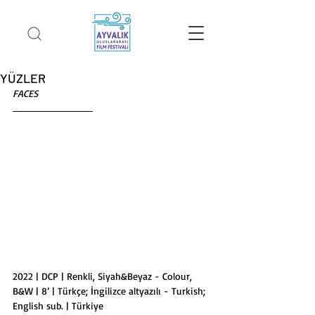
YÜZLER
FACES
2022 | DCP | Renkli, Siyah&Beyaz - Colour, 
B&W | 8’ | Türkçe; İngilizce altyazılı - Turkish; 
English sub. | Türkiye