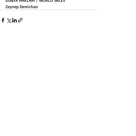
DÜNYA HAKLARI / WORLD SALES
Zeynep Demirhan
E-BÜLTEN ABONELİĞİ
Abone Ol