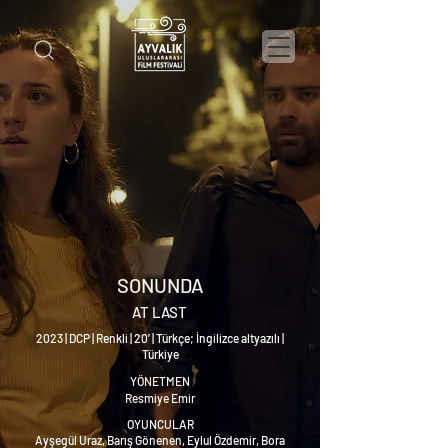
SONUNDA
AT LAST
2023 | DCP | Renkli | 20’ | Türkçe; İngilizce altyazılı |
Türkiye
YÖNETMEN
Resmiye Emir
OYUNCULAR
Ayşegül Uraz, Barış Gönenen, Eylul Özdemir, Bora