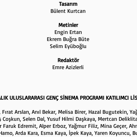
Tasarım
Bülent Kurtcan
Metinler
Engin Ertan
Ekrem Buğra Büte
Selim Eyüboğlu
Redaktör
Emre Azizlerli
LIK ULUSLARARASI GENÇ SİNEMA PROGRAMI KATILIMCI LİS
Fırat Arslan, Anıl Bekar, Melisa Birer, Hazal Bugutekin, Ya
ş Coşkun, Selen Dal, Yusuf Hilmi Daşkaya, Mertcan Deliklit
Faruk Edremit, Alper Erboz, Yağmur Filiz, Mina Geçer, Ah
Hamo, Arda Kara, Esma Kaya, İpek Kaya, Yaren Koyuncu, B