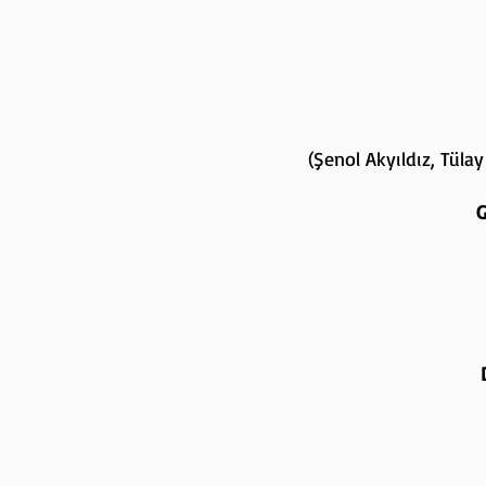
(Şenol Akyıldız, Tüla
G