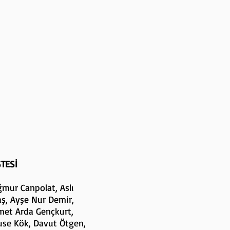
TESİ
ğmur Canpolat, Aslı
aş, Ayşe Nur Demir,
met Arda Gençkurt,
use Kök, Davut Ötgen,