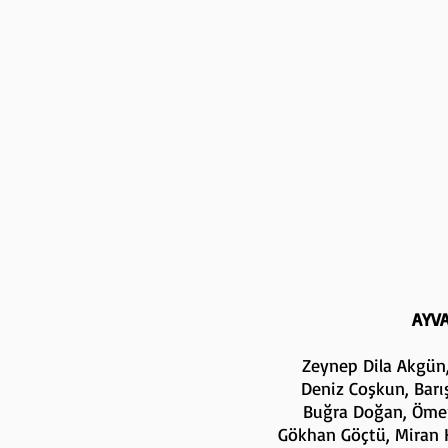
AYVA
Zeynep Dila Akgün, 
Deniz Coşkun, Barı
Buğra Doğan, Ömer 
Gökhan Göçtü, Miran 