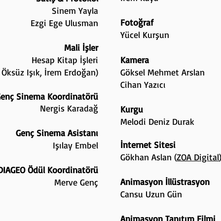
Sinem Yayla
Fotoğraf
Ezgi Ege Ulusman
Yücel Kurşun
Mali İşler
Hesap Kitap İşleri
Kamera
y Öksüz Işık, İrem Erdoğan)
Göksel Mehmet Arslan
Cihan Yazıcı
enç Sinema Koordinatörü
Nergis Karadağ
Kurgu
Melodi Deniz Durak
Genç Sinema Asistanı
İnternet Sitesi
Işılay Embel
Gökhan Aslan (
ZOA Digital
DIAGEO Ödül Koordinatörü
Animasyon İllüstrasyon
Merve Genç
Cansu Uzun Gün
Animasyon Tanıtım Filmi