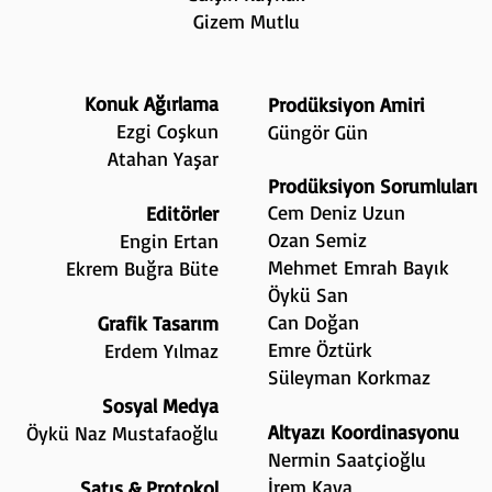
Gizem Mutlu
Konuk Ağırlama
Prodüksiyon Amiri
Ezgi Coşkun
Güngör Gün
Atahan Yaşar
Prodüksiyon Sorumluları
Cem Deniz Uzun
Editörler
Ozan Semiz
Engin Ertan
Mehmet Emrah Bayık
Ekrem Buğra Büte
Öykü San
Can Doğan
Grafik Tasarım
Emre Öztürk
Erdem Yılmaz
Süleyman Korkmaz
Sosyal Medya
Altyazı Koordinasyonu
Öykü Naz Mustafaoğlu
Nermin Saatçioğlu
İrem Kaya
Satış & Protokol