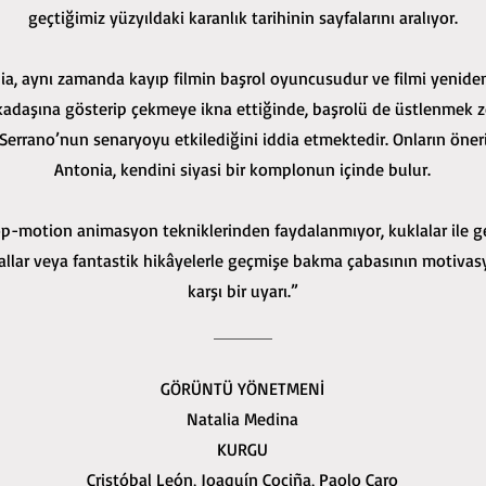
geçtiğimiz yüzyıldaki karanlık tarihinin sayfalarını aralıyor.
ia, aynı zamanda kayıp filmin başrol oyuncusudur ve filmi yeniden
adaşına gösterip çekmeye ikna ettiğinde, başrolü de üstlenmek z
 Serrano’nun senaryoyu etkilediğini iddia etmektedir. Onların öner
Antonia, kendini siyasi bir komplonun içinde bulur.
p-motion animasyon tekniklerinden faydalanmıyor, kuklalar ile ger
llar veya fantastik hikâyelerle geçmişe bakma çabasının motivasy
karşı bir uyarı.”
GÖRÜNTÜ YÖNETMENİ
Natalia Medina
KURGU
Cristóbal León, Joaquín Cociña, Paolo Caro