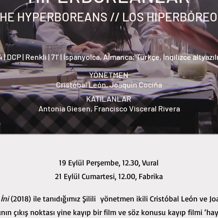
HE HYPERBOREANS // LOS HIPERBÓRE
| DCP | Renkli | 71’ | İspanyolca, Almanca; Türkçe, İngilizce altyazılı 
YÖNETMEN
Cristóbal León, Joaquín Cociña
KATILANLAR
Antonia Giesen, Francisco Visceral Rivera
19 Eylül Perşembe, 12.30, Vural
21 Eylül Cumartesi, 12.00, Fabrika
 İni
(2018) ile tanıdığımız Şilili yönetmen ikili Cristóbal León ve 
ının çıkış noktası yine kayıp bir film ve söz konusu kayıp filmi ‘h