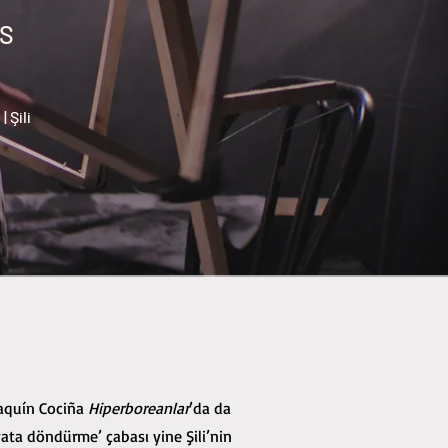
OS
| Şili
Joaquín Cociña
Hiperboreanlar
’da da
ayata döndürme’ çabası yine Şili’nin