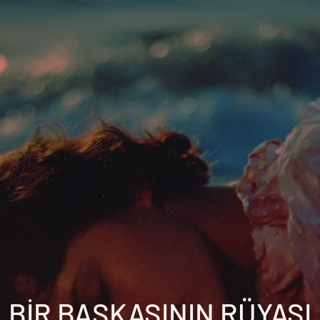
BİR BAŞKASININ RÜYASI