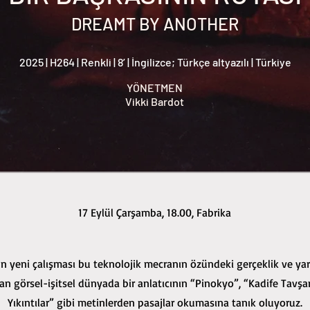
DREAMT BY ANOTHER
2025 | H264 | Renkli | 8’ | İngilizce; Türkçe altyazılı | Türkiye
YÖNETMEN
Vikki Bardot
17 Eylül Çarşamba, 18.00, Fabrika
un yeni çalışması bu teknolojik mecranın özündeki gerçeklik ve yar
lan görsel-işitsel dünyada bir anlatıcının “Pinokyo”, “Kadife Tav
Yıkıntılar” gibi metinlerden pasajlar okumasına tanık oluyoruz.