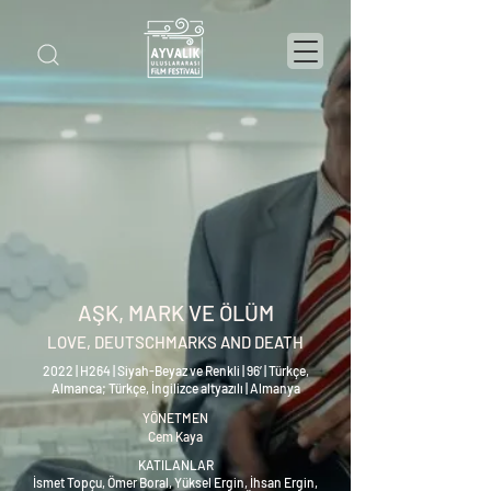
AŞK, MARK VE ÖLÜM
LOVE, DEUTSCHMARKS AND DEATH
2022 | H264 | Siyah-Beyaz ve Renkli | 96’ | Türkçe,
Almanca; Türkçe, İngilizce altyazılı | Almanya
YÖNETMEN
Cem Kaya
KATILANLAR
İsmet Topçu, Ömer Boral, Yüksel Ergin, İhsan Ergin,