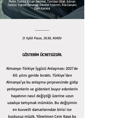
Metin Türköz, Ercan Demirel, Cavidan Ünal, Adnan
Türköz, Yüksel Özkasap, Cevdet Yıldırım, Ata Canani,
Cem Karaca
21 Eylül Pazar, 20.30, ASKEV
GÖSTERİM ÜCRETSİZDİR.
Almanya-Türkiye İşgücü Anlaşması 2021’de
60. yılını geride bıraktı. Türkiye’den
Almanya’ya bu anlaşma çerçevesinde gidip
yerleşenlerin ve gidenleri buyur edenlerin
hayatının nasıl değiştiği üzerine uzun
uzadıya tartışmak mümkün. Bu değişimin
en kuvvetli damarlarından birisi ise
kuşkusuz müzik. Yönetmen Cem Kaya bu