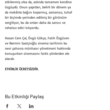
etkilenmiş olsa da, aslında tamamen kendine 
özgüydü. Onun yapıtları, belirli bir dönem ya 
da mekânla bağını koparmış, zamansız, tuhaf 
bir biçimde yerinden edilmiş bir görünüm 
sergiliyor, bu da onları daha da sarsıcı ve 
rahatsız edici kılıyordu.
Hasan Cem Çal, Övgü Gökçe, Fatih Özgüven 
ve Nermin Saatçioğlu sinema tarihinin bu 
nevi şahsına münhasır yönetmeni hakkında 
konuşurken sinemasını farklı yönlerden ele 
alacak.
ETKİNLİK ÜCRETSİZDİR. 
Bu Etkinliği Paylaş