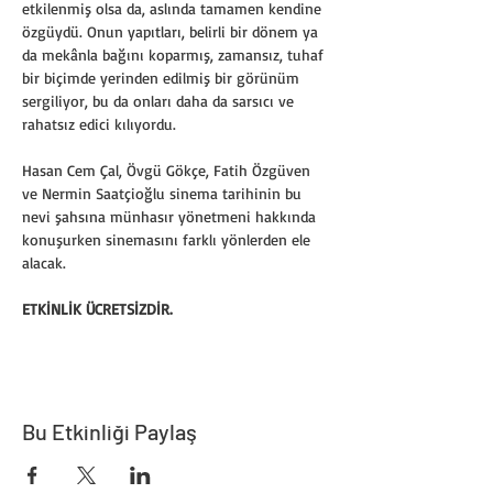
etkilenmiş olsa da, aslında tamamen kendine 
özgüydü. Onun yapıtları, belirli bir dönem ya 
da mekânla bağını koparmış, zamansız, tuhaf 
bir biçimde yerinden edilmiş bir görünüm 
sergiliyor, bu da onları daha da sarsıcı ve 
rahatsız edici kılıyordu.
Hasan Cem Çal, Övgü Gökçe, Fatih Özgüven 
ve Nermin Saatçioğlu sinema tarihinin bu 
nevi şahsına münhasır yönetmeni hakkında 
konuşurken sinemasını farklı yönlerden ele 
alacak.
ETKİNLİK ÜCRETSİZDİR. 
Bu Etkinliği Paylaş