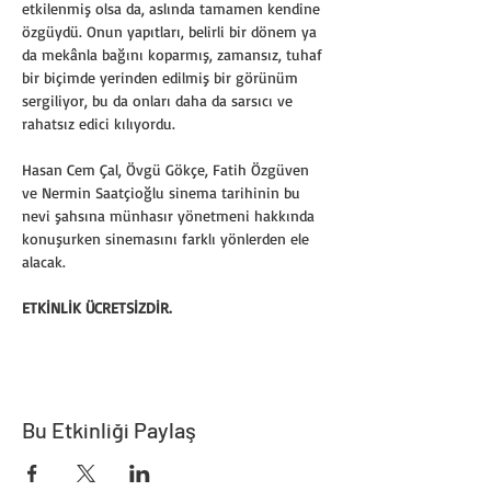
etkilenmiş olsa da, aslında tamamen kendine 
özgüydü. Onun yapıtları, belirli bir dönem ya 
da mekânla bağını koparmış, zamansız, tuhaf 
bir biçimde yerinden edilmiş bir görünüm 
sergiliyor, bu da onları daha da sarsıcı ve 
rahatsız edici kılıyordu.
Hasan Cem Çal, Övgü Gökçe, Fatih Özgüven 
ve Nermin Saatçioğlu sinema tarihinin bu 
nevi şahsına münhasır yönetmeni hakkında 
konuşurken sinemasını farklı yönlerden ele 
alacak.
ETKİNLİK ÜCRETSİZDİR. 
Bu Etkinliği Paylaş