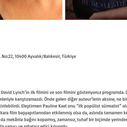
. No:22, 10400 Ayvalık/Balıkesir, Türkiye
David Lynch’in ilk filmini ve son filmini gösteriyoruz programda. L
mleriyle karıştıramazdı. Önde gelen diğer auteur’lerin aksine, ne bi
irilebilirdi. Eleştirmen Pauline Kael onu “ilk popülist sürrealist” ol
i kara film başyapıtlarından etkilenmiş olsa da, aslında tamamen
ya da mekânla bağını koparmış, zamansız, tuhaf bir biçimde yerind
a sarsıcı ve rahatsız edici kılıyordu.