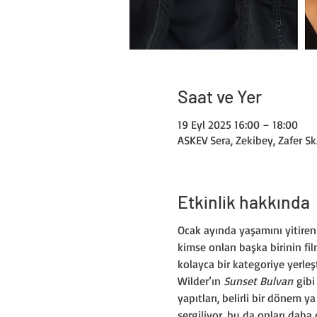
Saat ve Yer
19 Eyl 2025 16:00 – 18:00
ASKEV Sera, Zekibey, Zafer Sk
Etkinlik hakkında
Ocak ayında yaşamını yitiren 
kimse onları başka birinin fil
kolayca bir kategoriye yerleşt
Wilder’ın 
Sunset Bulvarı
 gib
yapıtları, belirli bir dönem 
sergiliyor, bu da onları daha d