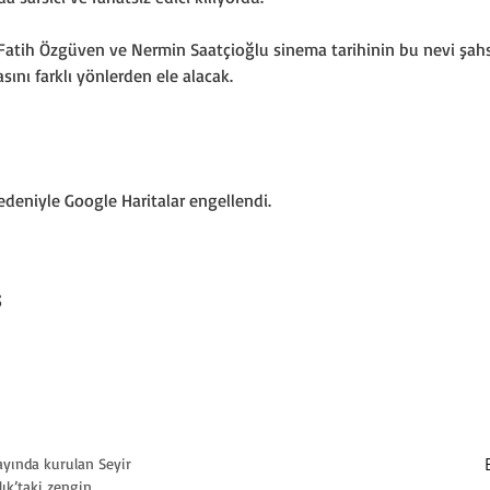
Fatih Özgüven ve Nermin Saatçioğlu sinema tarihinin bu nevi şa
nı farklı yönlerden ele alacak.
nedeniyle Google Haritalar engellendi.
ş
 ayında kurulan Seyir
ık’taki zengin