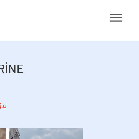
RİNE
ğlu