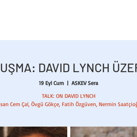
UŞMA: DAVID LYNCH ÜZE
19 Eyl Cum
  |  
ASKEV Sera
TALK: ON DAVID LYNCH
san Cem Çal, Övgü Gökçe, Fatih Özgüven, Nermin Saatçio