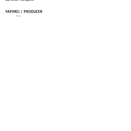
YAPIMCI / PRODUCER
Pınar Öğrenci
DÜNYA HAKLARI / WORLD SALES
Pınar Öğrenci
E-BÜLTEN ABONELİĞİ
Abone Ol