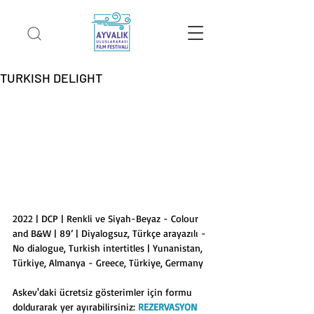
TURKISH DELIGHT
2022 | DCP | Renkli ve Siyah-Beyaz - Colour 
and B&W | 89’ | Diyalogsuz, Türkçe arayazılı - 
No dialogue, Turkish intertitles | Yunanistan, 
Türkiye, Almanya - Greece, Türkiye, Germany 
Askev'daki ücretsiz gösterimler için formu 
doldurarak yer ayırabilirsiniz: 
REZERVASYON 