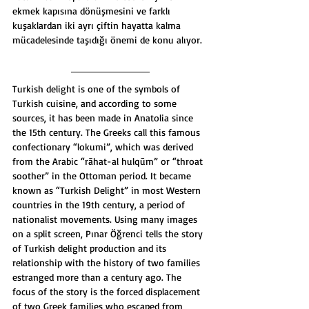
ekmek kapısına dönüşmesini ve farklı 
kuşaklardan iki ayrı çiftin hayatta kalma 
mücadelesinde taşıdığı önemi de konu alıyor.
Turkish delight is one of the symbols of 
Turkish cuisine, and according to some 
sources, it has been made in Anatolia since 
the 15th century. The Greeks call this famous 
confectionary “lokumi”, which was derived 
from the Arabic “rāhat-al hulqūm” or “throat 
soother” in the Ottoman period. It became 
known as “Turkish Delight” in most Western 
countries in the 19th century, a period of 
nationalist movements. Using many images 
on a split screen, Pınar Öğrenci tells the story 
of Turkish delight production and its 
relationship with the history of two families 
estranged more than a century ago. The 
focus of the story is the forced displacement 
of two Greek families who escaped from 