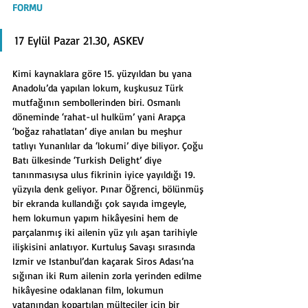
FORMU
17 Eylül Pazar 21.30, ASKEV
Kimi kaynaklara göre 15. yüzyıldan bu yana 
Anadolu’da yapılan lokum, kuşkusuz Türk 
mutfağının sembollerinden biri. Osmanlı 
döneminde ‘rahat-ul hulküm’ yani Arapça 
‘boğaz rahatlatan’ diye anılan bu meşhur 
tatlıyı Yunanlılar da ‘lokumi’ diye biliyor. Çoğu 
Batı ülkesinde ‘Turkish Delight’ diye 
tanınmasıysa ulus fikrinin iyice yayıldığı 19. 
yüzyıla denk geliyor. Pınar Öğrenci, bölünmüş 
bir ekranda kullandığı çok sayıda imgeyle, 
hem lokumun yapım hikâyesini hem de 
parçalanmış iki ailenin yüz yılı aşan tarihiyle 
ilişkisini anlatıyor. Kurtuluş Savaşı sırasında 
Izmir ve Istanbul’dan kaçarak Siros Adası’na 
sığınan iki Rum ailenin zorla yerinden edilme 
hikâyesine odaklanan film, lokumun 
vatanından kopartılan mülteciler için bir 