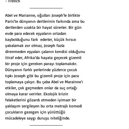
- French
Abel ve Marianne, oğulları Joseph’le birlikte 
Paris’te dünyanın dertlerinin farkında ama bu 
dertlerden uzakta bir hayat sürerler. Bir gün 
evde para edecek eşyaların ortadan 
kaybolduğunu fark  ederler, küçük hırsızı 
yakalamak zor olmaz, Joseph fazla 
direnmeden eşyaları çalanın kendisi olduğunu 
itiraf eder, Afrika’da hayata geçecek gizemli 
bir proje için gereken parayı toplamalıdır. 
Dünyanın farklı yerlerinde yüzlerce çocuk 
tıpkı Joseph gibi bu gizemli proje için para 
toplamaya çalışır. Bu çaba Abel ve Marainne’ı 
etkiler, çok geçmeden onlar da suç ortağı 
olmaya karar verirler. Ekolojik krizin 
felaketlerini gözardı etmeden iyimser bir 
yaklaşım sergileyen bu orta metrajlı komedi 
çocukların gezegen için yürüttüğü 
mücadeleye saygı duruşu niteliğinde.