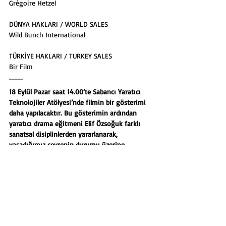
Grégoire Hetzel
DÜNYA HAKLARI / WORLD SALES
Wild Bunch International
TÜRKİYE HAKLARI / TURKEY SALES
Bir Film
18 Eylül Pazar saat 14.00’te Sabancı Yaratıcı 
Teknolojiler Atölyesi’nde filmin bir gösterimi 
daha yapılacaktır. Bu gösterimin ardından 
yaratıcı drama eğitmeni Elif Özsoğuk farklı 
sanatsal disiplinlerden yararlanarak, 
yaşadığımız çevrenin durumu üzerine 
farkındalık geliştirmeye yönelik bir atölye 
çalışması yapacaktır.
20 Eylül/September - 21.15, Eski Köylü 
Pazarı