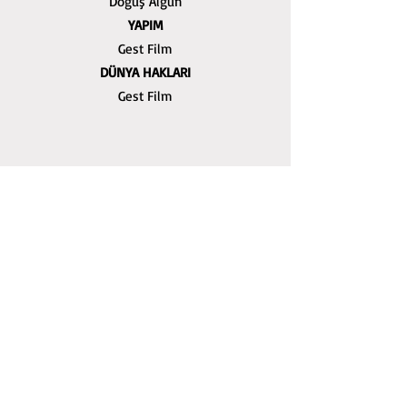
Doğuş Algün
YAPIM
Gest Film
DÜNYA HAKLARI
Gest Film
E-BÜLTEN ABONELİĞİ
Abone Ol