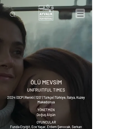
ÖLÜ MEVSİM
UNFRUITFUL TIMES
2024 | DCP | Renkli | 120' | Türkçe | Türkiye, İtalya, Kuzey
Makedonya
YÖNETMEN
Doğuş Algün
OYUNCULAR
Funda Eryiğit, Ece Yaşar, Erdem Şenocak, Serkan