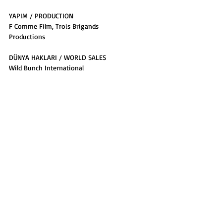
YAPIM / PRODUCTION
F Comme Film, Trois Brigands
Productions
DÜNYA HAKLARI / WORLD SALES
Wild Bunch International
TÜRKİYE HAKLARI / TURKEY SALES
MUBI
17 Eylül/September - 16.30, Vural 
Sineması
E-BÜLTEN ABONELİĞİ