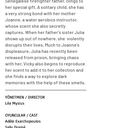
Senegalese firefighter father, clings to 
her special gift. A solitary child, she has 
a very strong bond with her mother 
Joanne, a water aerobics instructor, 
whose scent she also secretly 
captures. When her father’s sister Julia 
shows up out of nowhere, she  violently 
disrupts their lives. Much to Joanne’s 
displeasure, Julia has recently been 
released from prison, bringing chaos 
with her. Vicky also begins to reproduce 
her scent to add it to her collection and 
she finds a way to explore dark 
memories with the help of these smells.
YÖNETMEN / DIRECTOR
Léa Mysius
OYUNCULAR / CAST
Adèle Exarchopoulos
Sally Dramé