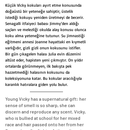
Küçük Vicky kokuları ayırt etme konusunda 
doğaüstü bir yeteneğe sahiptir, üstelik 
istediği kokuyu yeniden üretmeyi de becerir. 
Senagalli itfaiyeci babası Jimmy’den aldığı 
saçları ve melezliği okulda alay konusu olunca 
koku alma yeteneğine tutunur. Su jimnastiği 
eğitmeni annesi Joanne hayattaki en kıymetli 
varlığıdır, gizli gizli onun kokusunu istifler. 
Bir gün çıkagelen halası Julia evin düzenini 
altüst eder, hapisten yeni çıkmıştır. On yıldır 
ortalarda görünmeyen, ilk bakışta pek 
hazzetmediği halasının kokusunu da 
koleksiyonuna katar. Bu kokular aracılığıyla 
karanlık hatıralara giden yolu bulur.
Young Vicky has a supernatural gift: her 
sense of smell is so sharp, she can 
discern and reproduce any scent. Vicky, 
who is bullied at school for her mixed 
race and hair passed onto her from her 